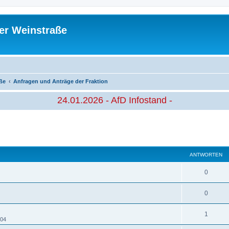
er Weinstraße
ße
Anfragen und Anträge der Fraktion
24.01.2026 - AfD Infostand -
eiterte Suche
ANTWORTEN
A
0
n
A
0
t
n
w
A
1
t
:04
o
n