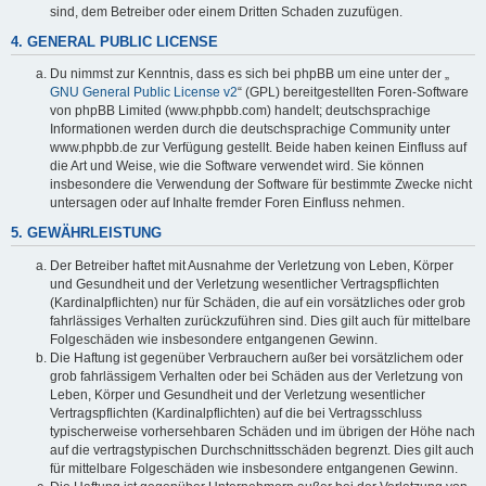
sind, dem Betreiber oder einem Dritten Schaden zuzufügen.
4. GENERAL PUBLIC LICENSE
Du nimmst zur Kenntnis, dass es sich bei phpBB um eine unter der „
GNU General Public License v2
“ (GPL) bereitgestellten Foren-Software
von phpBB Limited (www.phpbb.com) handelt; deutschsprachige
Informationen werden durch die deutschsprachige Community unter
www.phpbb.de zur Verfügung gestellt. Beide haben keinen Einfluss auf
die Art und Weise, wie die Software verwendet wird. Sie können
insbesondere die Verwendung der Software für bestimmte Zwecke nicht
untersagen oder auf Inhalte fremder Foren Einfluss nehmen.
5. GEWÄHRLEISTUNG
Der Betreiber haftet mit Ausnahme der Verletzung von Leben, Körper
und Gesundheit und der Verletzung wesentlicher Vertragspflichten
(Kardinalpflichten) nur für Schäden, die auf ein vorsätzliches oder grob
fahrlässiges Verhalten zurückzuführen sind. Dies gilt auch für mittelbare
Folgeschäden wie insbesondere entgangenen Gewinn.
Die Haftung ist gegenüber Verbrauchern außer bei vorsätzlichem oder
grob fahrlässigem Verhalten oder bei Schäden aus der Verletzung von
Leben, Körper und Gesundheit und der Verletzung wesentlicher
Vertragspflichten (Kardinalpflichten) auf die bei Vertragsschluss
typischerweise vorhersehbaren Schäden und im übrigen der Höhe nach
auf die vertragstypischen Durchschnittsschäden begrenzt. Dies gilt auch
für mittelbare Folgeschäden wie insbesondere entgangenen Gewinn.