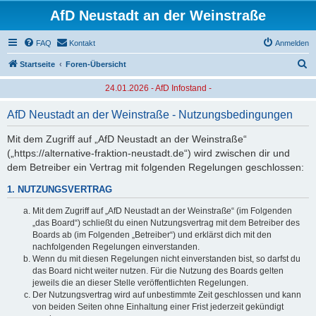
AfD Neustadt an der Weinstraße
FAQ
Kontakt
Anmelden
S
Startseite
Foren-Übersicht
u
24.01.2026 - AfD Infostand -
c
AfD Neustadt an der Weinstraße - Nutzungsbedingungen
h
e
Mit dem Zugriff auf „AfD Neustadt an der Weinstraße“
(„https://alternative-fraktion-neustadt.de“) wird zwischen dir und
dem Betreiber ein Vertrag mit folgenden Regelungen geschlossen:
1. NUTZUNGSVERTRAG
Mit dem Zugriff auf „AfD Neustadt an der Weinstraße“ (im Folgenden
„das Board“) schließt du einen Nutzungsvertrag mit dem Betreiber des
Boards ab (im Folgenden „Betreiber“) und erklärst dich mit den
nachfolgenden Regelungen einverstanden.
Wenn du mit diesen Regelungen nicht einverstanden bist, so darfst du
das Board nicht weiter nutzen. Für die Nutzung des Boards gelten
jeweils die an dieser Stelle veröffentlichten Regelungen.
Der Nutzungsvertrag wird auf unbestimmte Zeit geschlossen und kann
von beiden Seiten ohne Einhaltung einer Frist jederzeit gekündigt