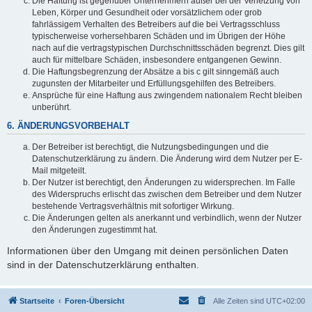
Die Haftung ist gegenüber Unternehmern außer bei der Verletzung von
Leben, Körper und Gesundheit oder vorsätzlichem oder grob
fahrlässigem Verhalten des Betreibers auf die bei Vertragsschluss
typischerweise vorhersehbaren Schäden und im Übrigen der Höhe
nach auf die vertragstypischen Durchschnittsschäden begrenzt. Dies gilt
auch für mittelbare Schäden, insbesondere entgangenen Gewinn.
Die Haftungsbegrenzung der Absätze a bis c gilt sinngemäß auch
zugunsten der Mitarbeiter und Erfüllungsgehilfen des Betreibers.
Ansprüche für eine Haftung aus zwingendem nationalem Recht bleiben
unberührt.
6. ÄNDERUNGSVORBEHALT
Der Betreiber ist berechtigt, die Nutzungsbedingungen und die
Datenschutzerklärung zu ändern. Die Änderung wird dem Nutzer per E-
Mail mitgeteilt.
Der Nutzer ist berechtigt, den Änderungen zu widersprechen. Im Falle
des Widerspruchs erlischt das zwischen dem Betreiber und dem Nutzer
bestehende Vertragsverhältnis mit sofortiger Wirkung.
Die Änderungen gelten als anerkannt und verbindlich, wenn der Nutzer
den Änderungen zugestimmt hat.
Informationen über den Umgang mit deinen persönlichen Daten
sind in der Datenschutzerklärung enthalten.
Startseite
Foren-Übersicht
Alle Zeiten sind
UTC+02:00